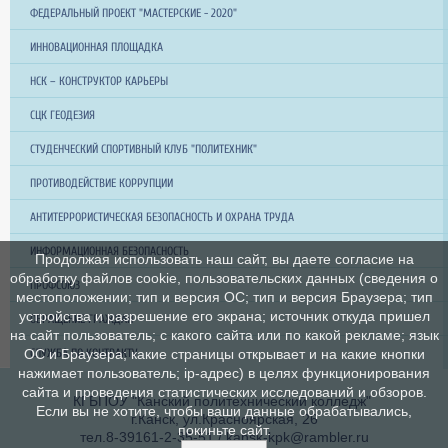
ФЕДЕРАЛЬНЫЙ ПРОЕКТ "МАСТЕРСКИЕ - 2020"
ИННОВАЦИОННАЯ ПЛОЩАДКА
НСК – КОНСТРУКТОР КАРЬЕРЫ
СЦК ГЕОДЕЗИЯ
СТУДЕНЧЕСКИЙ СПОРТИВНЫЙ КЛУБ "ПОЛИТЕХНИК"
ПРОТИВОДЕЙСТВИЕ КОРРУПЦИИ
АНТИТЕРРОРИСТИЧЕСКАЯ БЕЗОПАСНОСТЬ И ОХРАНА ТРУДА
ИНФОРМАЦИОННАЯ БЕЗОПАСНОСТЬ
Продолжая использовать наш сайт, вы даете согласие на
обработку файлов cookie, пользовательских данных (сведения о
ПРОФСОЮЗ
местоположении; тип и версия ОС; тип и версия Браузера; тип
устройства и разрешение его экрана; источник откуда пришел
ОБРАЩЕНИЕ ГРАЖДАН
на сайт пользователь; с какого сайта или по какой рекламе; язык
СЛУЖБА ПО КОНТРАКТУ
ОС и Браузера; какие страницы открывает и на какие кнопки
нажимает пользователь; ip-адрес) в целях функционирования
сайта и проведения статистических исследований и обзоров.
КГБПОУ "Канский политехнический колледж"
Если вы не хотите, чтобы ваши данные обрабатывались,
г.Канск, ул.Красноярская, 26
покиньте сайт.
тел.8-39161-2-35-51 / kansk-kpk@rambler.ru