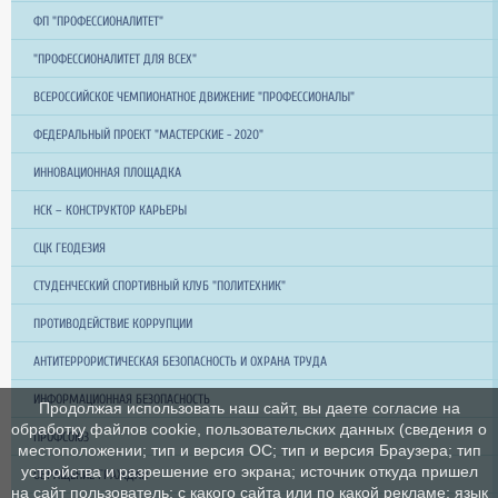
ФП "ПРОФЕССИОНАЛИТЕТ"
"ПРОФЕССИОНАЛИТЕТ ДЛЯ ВСЕХ"
ВСЕРОССИЙСКОЕ ЧЕМПИОНАТНОЕ ДВИЖЕНИЕ "ПРОФЕССИОНАЛЫ"
ФЕДЕРАЛЬНЫЙ ПРОЕКТ "МАСТЕРСКИЕ - 2020"
ИННОВАЦИОННАЯ ПЛОЩАДКА
НСК – КОНСТРУКТОР КАРЬЕРЫ
СЦК ГЕОДЕЗИЯ
СТУДЕНЧЕСКИЙ СПОРТИВНЫЙ КЛУБ "ПОЛИТЕХНИК"
ПРОТИВОДЕЙСТВИЕ КОРРУПЦИИ
АНТИТЕРРОРИСТИЧЕСКАЯ БЕЗОПАСНОСТЬ И ОХРАНА ТРУДА
ИНФОРМАЦИОННАЯ БЕЗОПАСНОСТЬ
Продолжая использовать наш сайт, вы даете согласие на
обработку файлов cookie, пользовательских данных (сведения о
ПРОФСОЮЗ
местоположении; тип и версия ОС; тип и версия Браузера; тип
устройства и разрешение его экрана; источник откуда пришел
ОБРАЩЕНИЕ ГРАЖДАН
на сайт пользователь; с какого сайта или по какой рекламе; язык