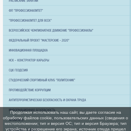
РАСПИСАНИЕ ЗАНЯТИЙ
ФП "ПРОФЕССИОНАЛИТЕТ"
"ПРОФЕССИОНАЛИТЕТ ДЛЯ ВСЕХ"
ВСЕРОССИЙСКОЕ ЧЕМПИОНАТНОЕ ДВИЖЕНИЕ "ПРОФЕССИОНАЛЫ"
ФЕДЕРАЛЬНЫЙ ПРОЕКТ "МАСТЕРСКИЕ - 2020"
ИННОВАЦИОННАЯ ПЛОЩАДКА
НСК – КОНСТРУКТОР КАРЬЕРЫ
СЦК ГЕОДЕЗИЯ
СТУДЕНЧЕСКИЙ СПОРТИВНЫЙ КЛУБ "ПОЛИТЕХНИК"
ПРОТИВОДЕЙСТВИЕ КОРРУПЦИИ
АНТИТЕРРОРИСТИЧЕСКАЯ БЕЗОПАСНОСТЬ И ОХРАНА ТРУДА
ИНФОРМАЦИОННАЯ БЕЗОПАСНОСТЬ
Продолжая использовать наш сайт, вы даете согласие на
обработку файлов cookie, пользовательских данных (сведения о
ПРОФСОЮЗ
местоположении; тип и версия ОС; тип и версия Браузера; тип
устройства и разрешение его экрана; источник откуда пришел
ОБРАЩЕНИЕ ГРАЖДАН