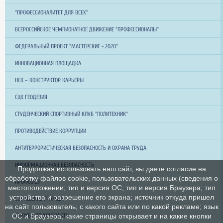
"ПРОФЕССИОНАЛИТЕТ ДЛЯ ВСЕХ"
ВСЕРОССИЙСКОЕ ЧЕМПИОНАТНОЕ ДВИЖЕНИЕ "ПРОФЕССИОНАЛЫ"
ФЕДЕРАЛЬНЫЙ ПРОЕКТ "МАСТЕРСКИЕ - 2020"
ИННОВАЦИОННАЯ ПЛОЩАДКА
НСК – КОНСТРУКТОР КАРЬЕРЫ
СЦК ГЕОДЕЗИЯ
СТУДЕНЧЕСКИЙ СПОРТИВНЫЙ КЛУБ "ПОЛИТЕХНИК"
ПРОТИВОДЕЙСТВИЕ КОРРУПЦИИ
АНТИТЕРРОРИСТИЧЕСКАЯ БЕЗОПАСНОСТЬ И ОХРАНА ТРУДА
ИНФОРМАЦИОННАЯ БЕЗОПАСНОСТЬ
Продолжая использовать наш сайт, вы даете согласие на
обработку файлов cookie, пользовательских данных (сведения о
ПРОФСОЮЗ
местоположении; тип и версия ОС; тип и версия Браузера; тип
устройства и разрешение его экрана; источник откуда пришел
ОБРАЩЕНИЕ ГРАЖДАН
на сайт пользователь; с какого сайта или по какой рекламе; язык
СЛУЖБА ПО КОНТРАКТУ
ОС и Браузера; какие страницы открывает и на какие кнопки