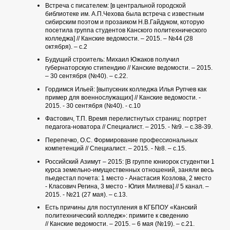
Встреча с писателем: [в центральной городской
библиотеке им. А.П.Чехова была встреча с известным
сибирским поэтом и прозаиком Н.В.Гайдуком, которую
посетила группа студентов Канского политехнического
колледжа] // Канские ведомости. – 2015. – №44 (28
октября). – с.2
Будущий строитель: Михаил Южаков получил
губернаторскую стипендию // Канские ведомости. – 2015.
– 30 сентября (№40). – с.22.
Гордимся Ильей: [выпускник колледжа Илья Рупчев как
пример для военнослужащих] // Канские ведомости. -
2015. - 30 сентября (№40). - с.10
Фастович, Т.П. Время перелистнутых страниц: портрет
педагога-новатора // Специалист. – 2015. - №9. – с.38-39.
Перепечко, О.С. Формирование профессиональных
компетенций // Специалист. – 2015. - №8. – с.15.
Российский Азимут – 2015: [В группе юниорок студентки 1
курса земельно-имущественных отношений, заняли весь
пьедестал почета: 1 место - Анастасия Козлова, 2 место
- Класович Регина, 3 место - Юлия Миляева] // 5 канал. –
2015. - №21 (27 мая). – с.13.
Есть причины для поступления в КГБПОУ «Канский
политехнический колледж»: примите к сведению
// Канские ведомости. – 2015. – 6 мая (№19). – с.21.