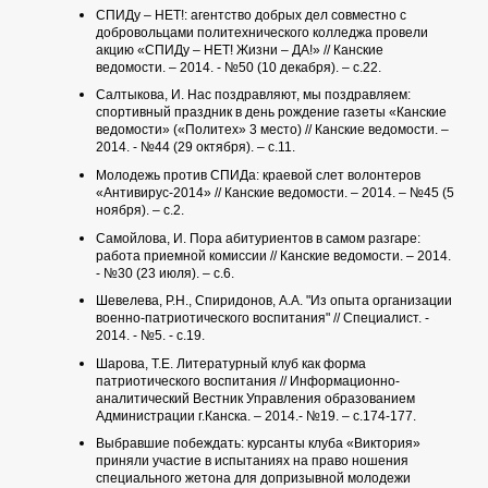
СПИДу – НЕТ!: агентство добрых дел совместно с
добровольцами политехнического колледжа провели
акцию «СПИДу – НЕТ! Жизни – ДА!» // Канские
ведомости. – 2014. - №50 (10 декабря). – с.22.
Салтыкова, И. Нас поздравляют, мы поздравляем:
спортивный праздник в день рождение газеты «Канские
ведомости» («Политех» 3 место) // Канские ведомости. –
2014. - №44 (29 октября). – с.11.
Молодежь против СПИДа: краевой слет волонтеров
«Антивирус-2014» // Канские ведомости. – 2014. – №45 (5
ноября). – с.2.
Самойлова, И. Пора абитуриентов в самом разгаре:
работа приемной комиссии // Канские ведомости. – 2014.
- №30 (23 июля). – с.6.
Шевелева, Р.Н., Спиридонов, А.А. "Из опыта организации
военно-патриотического воспитания" // Специалист. -
2014. - №5. - с.19.
Шарова, Т.Е. Литературный клуб как форма
патриотического воспитания // Информационно-
аналитический Вестник Управления образованием
Администрации г.Канска. – 2014.- №19. – с.174-177.
Выбравшие побеждать: курсанты клуба «Виктория»
приняли участие в испытаниях на право ношения
специального жетона для допризывной молодежи