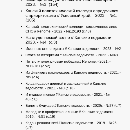
2023. - №3. (154)
Канский политехнический колледж определился
с приоритетами // Успешный край. - 2023. - №1.
(105)
Канский политехнический колледж - современное лицо
СПО // Renome. - 2022. - №12/193 (с.48)
На студенческой волне // Канские ведомости. -
2023. - №4. (с.3)
Именные стипендиаты // Канские ведомости. - 2023. - №2
Охота за пятерками // Канские ведомости. - 2022. - №48
Пять ступенек к новым победам // Renome. - 2021. -
№12/181 (с.52)
Из физиков в парикмахеры // Канские ведомости. - 2021. -
№9 (с.6)
Когда подарок дорогой и заслуженный // Канские
ведомости. - 2021. - №3 (с.18)
И мудрые и юные // Канские ведомости. - 2021. - №
40 (с.6)
Билет в будущее // Канские ведомости. - 2020г. - №27 (с.7)
Молодые и профессиональные // Канские ведомости. -
2019. - №51 (с.19)
Кадры решают все! // Канские ведомости. - 2019. - №26
(с.7)