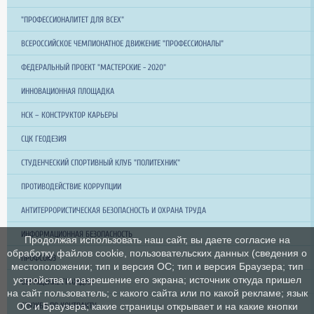
"ПРОФЕССИОНАЛИТЕТ ДЛЯ ВСЕХ"
ВСЕРОССИЙСКОЕ ЧЕМПИОНАТНОЕ ДВИЖЕНИЕ "ПРОФЕССИОНАЛЫ"
ФЕДЕРАЛЬНЫЙ ПРОЕКТ "МАСТЕРСКИЕ - 2020"
ИННОВАЦИОННАЯ ПЛОЩАДКА
НСК – КОНСТРУКТОР КАРЬЕРЫ
СЦК ГЕОДЕЗИЯ
СТУДЕНЧЕСКИЙ СПОРТИВНЫЙ КЛУБ "ПОЛИТЕХНИК"
ПРОТИВОДЕЙСТВИЕ КОРРУПЦИИ
АНТИТЕРРОРИСТИЧЕСКАЯ БЕЗОПАСНОСТЬ И ОХРАНА ТРУДА
ИНФОРМАЦИОННАЯ БЕЗОПАСНОСТЬ
Продолжая использовать наш сайт, вы даете согласие на
обработку файлов cookie, пользовательских данных (сведения о
ПРОФСОЮЗ
местоположении; тип и версия ОС; тип и версия Браузера; тип
устройства и разрешение его экрана; источник откуда пришел
ОБРАЩЕНИЕ ГРАЖДАН
на сайт пользователь; с какого сайта или по какой рекламе; язык
ОС и Браузера; какие страницы открывает и на какие кнопки
СЛУЖБА ПО КОНТРАКТУ