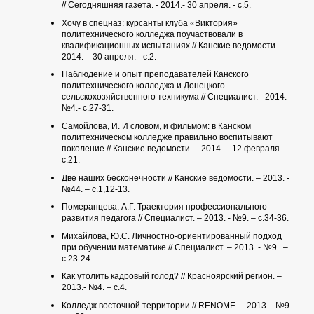
// Сегодняшняя газета. - 2014.- 30 апреля. - с.5.
Хочу в спецназ: курсанты клуба «Виктория»
политехнического колледжа поучаствовали в
квалификационных испытаниях // Канские ведомости.-
2014. – 30 апреля. - с.2.
Наблюдение и опыт преподавателей Канского
политехнического колледжа и Донецкого
сельскохозяйственного техникума // Специалист. - 2014. -
№4.- с.27-31.
Самойлова, И. И словом, и фильмом: в Канском
политехническом колледже правильно воспитывают
поколение // Канские ведомости. – 2014. – 12 февраля. –
с.21.
Две наших бесконечности // Канские ведомости. – 2013. -
№44. – с.1,12-13.
Померанцева, А.Г. Траектория профессионального
развития педагога // Специалист. – 2013. - №9. – с.34-36.
Михайлова, Ю.С. Личностно-ориентированный подход
при обучении математике // Специалист. – 2013. - №9 . –
с.23-24.
Как утолить кадровый голод? // Красноярский регион. –
2013.- №4. – с.4.
Колледж восточной территории // RENOME. – 2013. - №9.