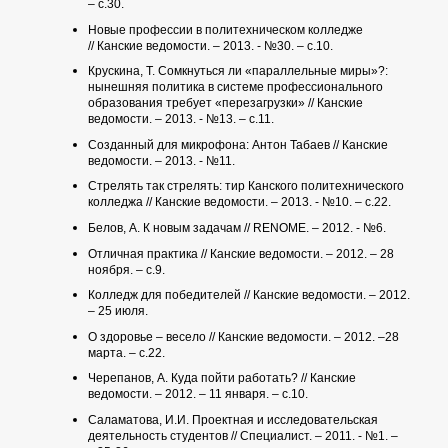
– с.30.
Новые профессии в политехническом колледже
// Канские ведомости. – 2013. - №30. – с.10.
Крускина, Т. Сомкнуться ли «параллельные миры»?:
нынешняя политика в системе профессионального
образования требует «перезагрузки» // Канские
ведомости. – 2013. - №13. – с.11.
Созданный для микрофона: Антон Табаев // Канские
ведомости. – 2013. - №11.
Стрелять так стрелять: тир Канского политехнического
колледжа // Канские ведомости. – 2013. - №10. – с.22.
Белов, А. К новым задачам // RENOME. – 2012. - №6.
Отличная практика // Канские ведомости. – 2012. – 28
ноября. – с.9.
Колледж для победителей // Канские ведомости. – 2012.
– 25 июля.
О здоровье – весело // Канские ведомости. – 2012. –28
марта. – с.22.
Черепанов, А. Куда пойти работать? // Канские
ведомости. – 2012. – 11 января. – с.10.
Саламатова, И.И. Проектная и исследовательская
деятельность студентов // Специалист. – 2011. - №1. –