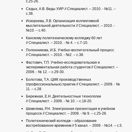
с.25-26.
Седых, А.В. Виды УИР // Специалист. – 2010. - №11. –
с.38.
Искорнева, Л.В. Организация коллективной
мыслительной деятельности // Специалист. – 2010. -
№10. – с.40.
Канскому политехническому колледжу 60 лет
// Специалист. – 2010. - № 4. – с.7-10.
Полонникова, И.Б. Учебно-воспитательный процесс
// Специалист. – 2010. - №2. – с.38.
Фастович, Т.П. Учебно-исследовательская и
экспериментальная работа студентов // Специалист. –
2009. - № 12. – с.29-30.
Болотова, Т.А. ЦМК производственных
(профессиональных) практик // Специалист. – 2009. - №
11. – с.28.
Бережная, Е.Н. Деятельностные технологии
// Специалист. – 2009. - № 10. – с.18-20.
Шевелева, Р.Н. Электронная презентация в учебном
процессе // Специалист. – 2009. - № 9. – с.25-26.
Политехнический колледж – образование
востребованное временем // 5 канал. – 2009. - №14. – с.5.