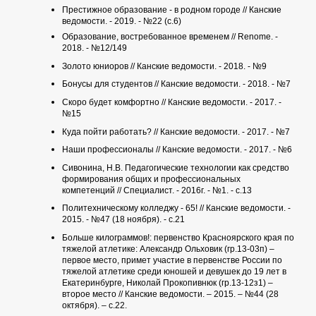
Престижное образование - в родном городе // Канские
ведомости. - 2019. - №22 (с.6)
Образование, востребованное временем // Renome. -
2018. - №12/149
Золото юниоров // Канские ведомости. - 2018. - №9
Бонусы для студентов // Канские ведомости. - 2018. - №7
Скоро будет комфортно // Канские ведомости. - 2017. -
№15
Куда пойти работать? // Канские ведомости. - 2017. - №7
Наши профессионалы // Канские ведомости. - 2017. - №6
Сивонина, Н.В. Педагогические технологии как средство
формирования общих и профессиональных
компетенций // Специалист. - 2016г. - №1. - с.13
Политехническому колледжу - 65! // Канские ведомости. -
2015. - №47 (18 ноября). - с.21
Больше килограммов!: первенство Красноярского края по
тяжелой атлетике: Александр Ольховик (гр.13-03п) –
первое место, примет участие в первенстве России по
тяжелой атлетике среди юношей и девушек до 19 лет в
Екатеринбурге, Николай Прокопивнюк (гр.13-12з1) –
второе место // Канские ведомости. – 2015. – №44 (28
октября). – с.22.