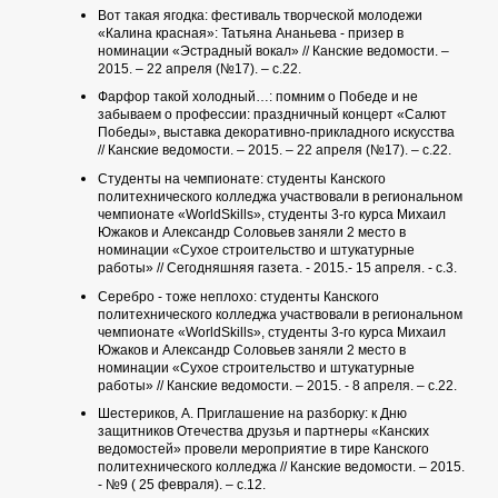
Вот такая ягодка: фестиваль творческой молодежи
«Калина красная»: Татьяна Ананьева - призер в
номинации «Эстрадный вокал» // Канские ведомости. –
2015. – 22 апреля (№17). – с.22.
Фарфор такой холодный…: помним о Победе и не
забываем о профессии: праздничный концерт «Салют
Победы», выставка декоративно-прикладного искусства
// Канские ведомости. – 2015. – 22 апреля (№17). – с.22.
Студенты на чемпионате: студенты Канского
политехнического колледжа участвовали в региональном
чемпионате «WorldSkills», студенты 3-го курса Михаил
Южаков и Александр Соловьев заняли 2 место в
номинации «Сухое строительство и штукатурные
работы» // Сегодняшняя газета. - 2015.- 15 апреля. - с.3.
Серебро - тоже неплохо: студенты Канского
политехнического колледжа участвовали в региональном
чемпионате «WorldSkills», студенты 3-го курса Михаил
Южаков и Александр Соловьев заняли 2 место в
номинации «Сухое строительство и штукатурные
работы» // Канские ведомости. – 2015. - 8 апреля. – с.22.
Шестериков, А. Приглашение на разборку: к Дню
защитников Отечества друзья и партнеры «Канских
ведомостей» провели мероприятие в тире Канского
политехнического колледжа // Канские ведомости. – 2015.
- №9 ( 25 февраля). – с.12.