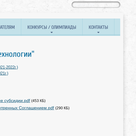
ВАТЕЛЯМ
КОНКУРСЫ / ОЛИМПИАДЫ
КОНТАКТЫ
хнологии"
1-2022г.)
21г.)
е субсидии.pdf
(453 КБ)
мотренных Соглашением.pdf
(290 КБ)