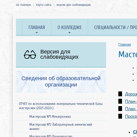
на главную
карта сайта
версия для слабовидящих
ГЛАВНАЯ
О КОЛЛЕДЖЕ
СПЕЦИАЛЬНОСТИ / ПР
Главная
Версия для
Маст
слабовидящих
Сведения об образовательной
организации
Дорож
План-
ОТЧЕТ по использованию материально-технической базы
мастерских (2021-2022г.)
План 
Прогр
Мастерская №1 Мехатроника
Мастерская №2 Лабораторный химический
анализ
С
Мастерская №3 Производство