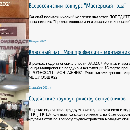
Всероссийский конкурс "Мастерская года"
Канский политехнический колледж является ПОБЕДИТЕЛ
направлению "Промышленные и инженерные технологии
16 марта 2022 г.
Классный час "Моя профессия - монтажник
В рамках недели специальности 08.02.07 Монтаж и эксп
кондиционирования воздуха и вентиляции 15 марта про
ПРОФЕССИЯ - МОНТАЖНИК". Участниками данного меропр
МБОУ ООШ #22.
21 декабря 2021 г.
Содействие трудоустройству выпускников
В целях содействия трудоустройству выпускников и ка
ТГК (ТГК-13)" филиал Канская теплосеть на базе совре
круглый стол по вопросу трудоустройства молодых спе