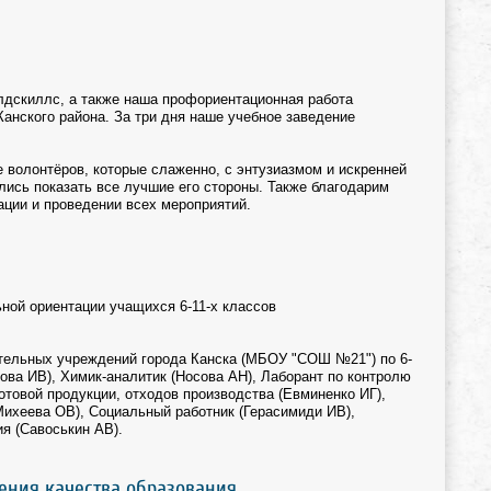
лдскиллс, а также наша профориентационная работа
Канского района. За три дня наше учебное заведение
е волонтёров, которые слаженно, с энтузиазмом и искренней
ись показать все лучшие его стороны. Также благодарим
ации и проведении всех мероприятий.
ной ориентации учащихся 6-11-х классов
ельных учреждений города Канска (МБОУ "СОШ №21") по 6-
ова ИВ), Химик-аналитик (Носова АН), Лаборант по контролю
отовой продукции, отходов производства (Евминенко ИГ),
ихеева ОВ), Социальный работник (Герасимиди ИВ),
я (Савоськин АВ).
ения качества образования