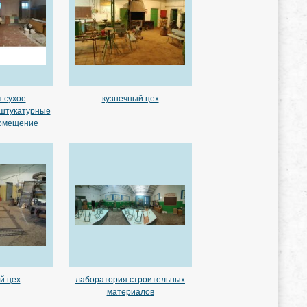
 сухое
кузнечный цех
 штукатурные
помещение
й цех
лаборатория строительных
материалов