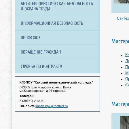
АНТИТЕРРОРИСТИЧЕСКАЯ БЕЗОПАСНОСТЬ
И ОХРАНА ТРУДА
Сантех
ИНФОРМАЦИОННАЯ БЕЗОПАСНОСТЬ
ПРОФСОЮЗ
Мастерс
ОБРАЩЕНИЕ ГРАЖДАН
К
Л
СЛУЖБА ПО КОНТРАКТУ
П
М
П
КГБПОУ "Канский политехнический колледж"
С
663605 Красноярский край, г. Канск,
ул.Красноярская, д.26 строен.1
Телефон
8 (39161) 2-35-51
Мастерс
Эл. почта
kansk-kpk@rambler.ru