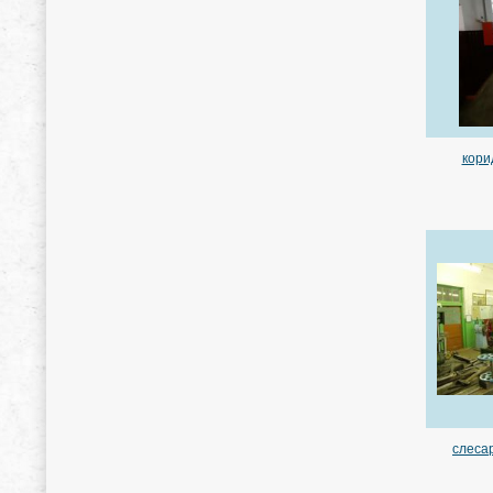
кори
слеса