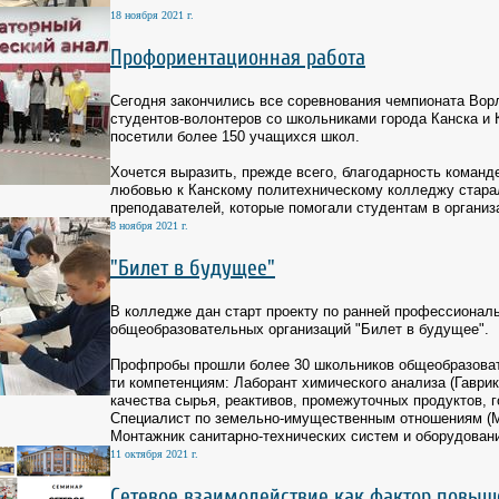
18 ноября 2021 г.
Профориентационная работа
Сегодня закончились все соревнования чемпионата Вор
студентов-волонтеров со школьниками города Канска и 
посетили более 150 учащихся школ.
Хочется выразить, прежде всего, благодарность команд
любовью к Канскому политехническому колледжу старал
преподавателей, которые помогали студентам в организ
8 ноября 2021 г.
"Билет в будущее"
В колледже дан старт проекту по ранней профессиональ
общеобразовательных организаций "Билет в будущее".
Профпробы прошли более 30 школьников общеобразоват
ти компетенциям: Лаборант химического анализа (Гаврик
качества сырья, реактивов, промежуточных продуктов, г
Специалист по земельно-имущественным отношениям (М
Монтажник санитарно-технических систем и оборудовани
11 октября 2021 г.
Сетевое взаимодействие как фактор повыш