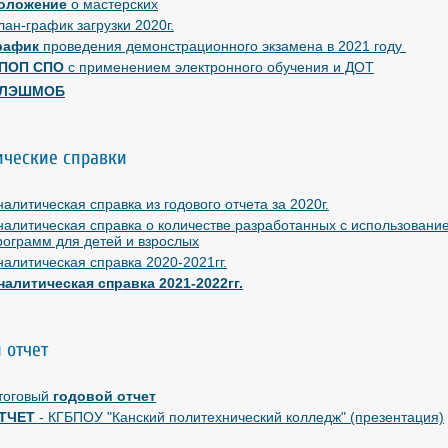
оложение
о мастерских
лан-график загрузки 2020г.
рафик
проведения демонстрационного экзамена в 2021 году
ПОП СПО
с применением электронного обучения и ДОТ
ЛЭШМОБ
ические справки
налитическая справка из годового отчета за 2020г.
налитическая справка о количестве разработанных с использова
рограмм для детей и взрослых
налитическая справка 2020-2021гг.
налитическая справка 2021-2022гг.
 отчет
тоговый
годовой отчет
ТЧЕТ
- КГБПОУ "Канский политехнический колледж" (презентация)