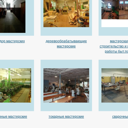
дор мастерских
деревообрабатывающие
мастерская
мастерские
строительство и
работы быт.
рные мастерские
токарные мастерские
сварочны