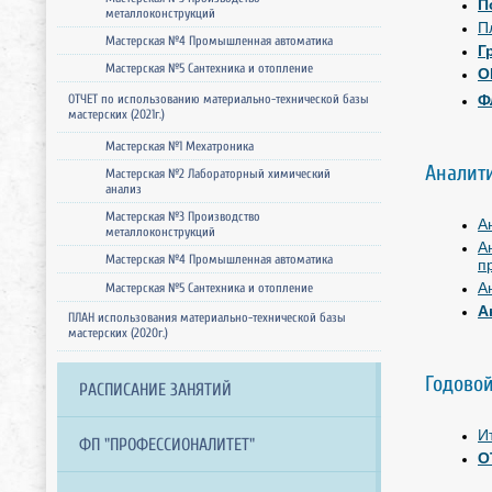
П
металлоконструкций
П
Мастерская №4 Промышленная автоматика
Г
Мастерская №5 Сантехника и отопление
О
ОТЧЕТ по использованию материально-технической базы
Ф
мастерских (2021г.)
Мастерская №1 Мехатроника
Аналит
Мастерская №2 Лабораторный химический
анализ
Мастерская №3 Производство
А
металлоконструкций
А
Мастерская №4 Промышленная автоматика
п
А
Мастерская №5 Сантехника и отопление
А
ПЛАН использования материально-технической базы
мастерских (2020г.)
Годовой
РАСПИСАНИЕ ЗАНЯТИЙ
И
ФП "ПРОФЕССИОНАЛИТЕТ"
О