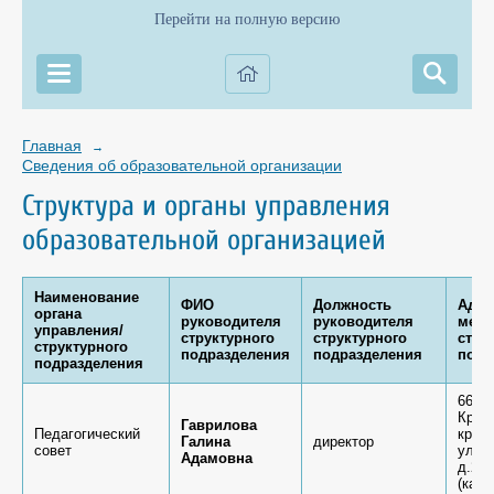
Перейти на полную версию
Главная
→
Сведения об образовательной организации
Структура и органы управления
образовательной организацией
Наименование
ФИО
Должность
Адре
органа
руководителя
руководителя
мест
управления/
структурного
структурного
стру
структурного
подразделения
подразделения
подр
подразделения
6636
Крас
Гаврилова
Педагогический
край,
Галина
директор
совет
ул.К
Адамовна
д.26 
(каб.