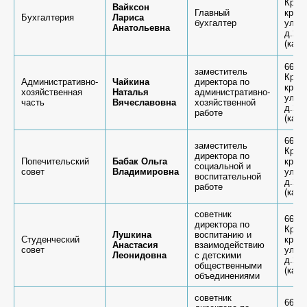
Крас
Вайксон
Главный
край,
Бухгалтерия
Лариса
бухгалтер
ул.К
Анатольевна
д.26 
(каб.
6636
заместитель
Крас
Административно-
Чайкина
директора по
край,
хозяйственная
Наталья
административно-
ул.К
часть
Вячеславовна
хозяйственной
д.26 
работе
(каб.
6636
заместитель
Крас
директора по
Попечительский
Бабак Ольга
край,
социальной и
совет
Владимировна
ул.К
воспитательной
д.26 
работе
(каб.
советник
6636
директора по
Крас
Лушкина
воспитанию и
Студенческий
край,
Анастасия
взаимодействию
совет
ул.К
Леонидовна
с детскими
д.26 
общественными
(каб.
объединениями
советник
6636