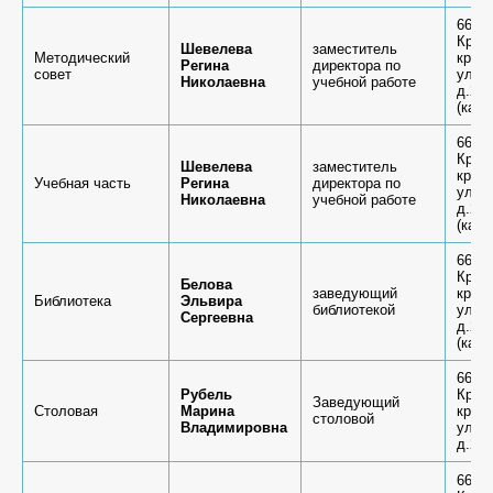
6636
Крас
Шевелева
заместитель
Методический
край,
Регина
директора по
совет
ул.К
Николаевна
учебной работе
д.26 
(каб.
6636
Крас
Шевелева
заместитель
край,
Учебная часть
Регина
директора по
ул.К
Николаевна
учебной работе
д.26 
(каб.
6636
Крас
Белова
заведующий
край,
Библиотека
Эльвира
библиотекой
ул.К
Сергеевна
д.26 
(каб.
6636
Рубель
Крас
Заведующий
Столовая
Марина
край,
столовой
Владимировна
ул.К
д.26 
6636