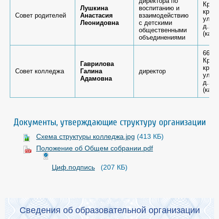
директора по
Крас
Лушкина
воспитанию и
край,
Совет родителей
Анастасия
взаимодействию
ул.К
Леонидовна
с детскими
д.26 
общественными
(каб.
объединениями
6636
Крас
Гаврилова
край,
Совет колледжа
Галина
директор
ул.К
Адамовна
д.26 
(каб.
Документы, утверждающие структуру организации
Схема структуры колледжа.jpg
(413 КБ)
Положение об Общем собрании.pdf
Циф.подпись
(207 КБ)
Сведения об образовательной организации