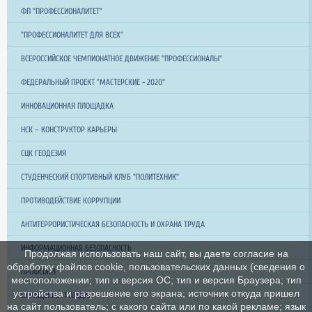
ФП "ПРОФЕССИОНАЛИТЕТ"
"ПРОФЕССИОНАЛИТЕТ ДЛЯ ВСЕХ"
ВСЕРОССИЙСКОЕ ЧЕМПИОНАТНОЕ ДВИЖЕНИЕ "ПРОФЕССИОНАЛЫ"
ФЕДЕРАЛЬНЫЙ ПРОЕКТ "МАСТЕРСКИЕ - 2020"
ИННОВАЦИОННАЯ ПЛОЩАДКА
НСК – КОНСТРУКТОР КАРЬЕРЫ
СЦК ГЕОДЕЗИЯ
СТУДЕНЧЕСКИЙ СПОРТИВНЫЙ КЛУБ "ПОЛИТЕХНИК"
ПРОТИВОДЕЙСТВИЕ КОРРУПЦИИ
АНТИТЕРРОРИСТИЧЕСКАЯ БЕЗОПАСНОСТЬ И ОХРАНА ТРУДА
ИНФОРМАЦИОННАЯ БЕЗОПАСНОСТЬ
Продолжая использовать наш сайт, вы даете согласие на
обработку файлов cookie, пользовательских данных (сведения о
ПРОФСОЮЗ
местоположении; тип и версия ОС; тип и версия Браузера; тип
устройства и разрешение его экрана; источник откуда пришел
ОБРАЩЕНИЕ ГРАЖДАН
на сайт пользователь; с какого сайта или по какой рекламе; язык