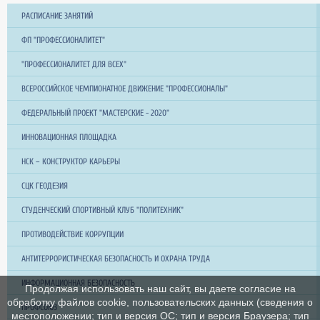
РАСПИСАНИЕ ЗАНЯТИЙ
ФП "ПРОФЕССИОНАЛИТЕТ"
"ПРОФЕССИОНАЛИТЕТ ДЛЯ ВСЕХ"
ВСЕРОССИЙСКОЕ ЧЕМПИОНАТНОЕ ДВИЖЕНИЕ "ПРОФЕССИОНАЛЫ"
ФЕДЕРАЛЬНЫЙ ПРОЕКТ "МАСТЕРСКИЕ - 2020"
ИННОВАЦИОННАЯ ПЛОЩАДКА
НСК – КОНСТРУКТОР КАРЬЕРЫ
СЦК ГЕОДЕЗИЯ
СТУДЕНЧЕСКИЙ СПОРТИВНЫЙ КЛУБ "ПОЛИТЕХНИК"
ПРОТИВОДЕЙСТВИЕ КОРРУПЦИИ
АНТИТЕРРОРИСТИЧЕСКАЯ БЕЗОПАСНОСТЬ И ОХРАНА ТРУДА
ИНФОРМАЦИОННАЯ БЕЗОПАСНОСТЬ
Продолжая использовать наш сайт, вы даете согласие на
обработку файлов cookie, пользовательских данных (сведения о
ПРОФСОЮЗ
местоположении; тип и версия ОС; тип и версия Браузера; тип