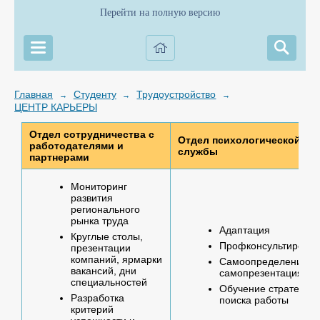
Перейти на полную версию
Главная
Студенту
Трудоустройство
→
→
→
ЦЕНТР КАРЬЕРЫ
Отдел сотрудничества с
Отдел психологической
работодателями и
службы
партнерами
Мониторинг
развития
регионального
рынка труда
Адаптация
Круглые столы,
Профконсультирован
презентации
компаний, ярмарки
Самоопределение и
вакансий, дни
самопрезентация
специальностей
Обучение стратегия
Разработка
поиска работы
критерий