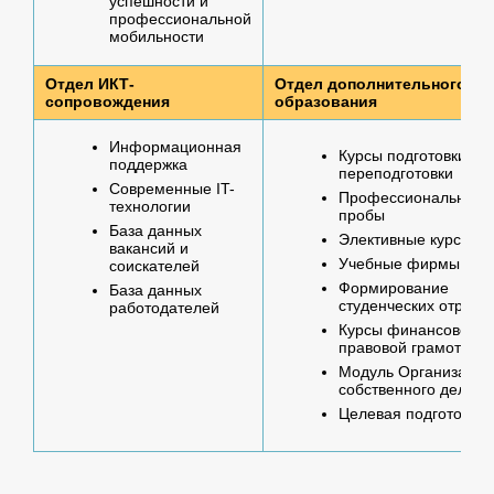
успешности и
профессиональной
мобильности
Отдел ИКТ-
Отдел дополнительного
сопровождения
образования
Информационная
Курсы подготовки и
поддержка
переподготовки
Современные IT-
Профессиональные
технологии
пробы
База данных
Элективные курсы
вакансий и
Учебные фирмы
соискателей
Формирование
База данных
студенческих отрядо
работодателей
Курсы финансовой и
правовой грамотност
Модуль Организация
собственного дела
Целевая подготовка