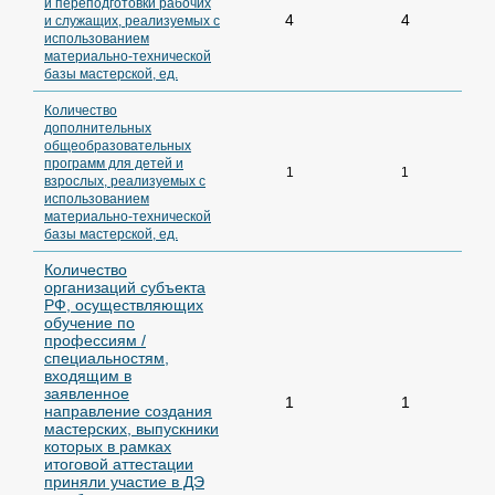
и переподготовки рабочих
4
4
и служащих, реализуемых с
использованием
материально-технической
базы мастерской, ед.
Количество
дополнительных
общеобразовательных
программ для детей и
1
1
взрослых, реализуемых с
использованием
материально-технической
базы мастерской, ед.
Количество
организаций субъекта
РФ, осуществляющих
обучение по
профессиям /
специальностям,
входящим в
заявленное
1
1
направление создания
мастерских, выпускники
которых в рамках
итоговой аттестации
приняли участие в ДЭ