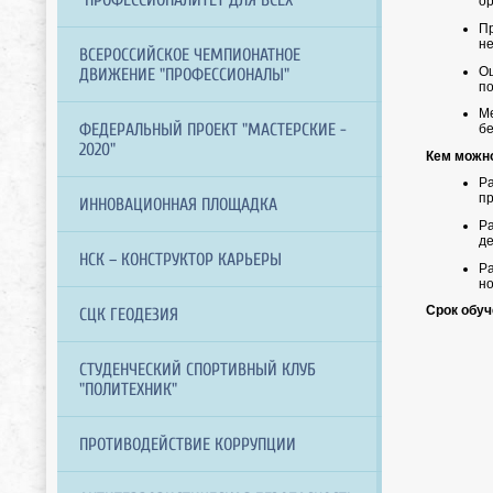
ор
Пр
не
ВСЕРОССИЙСКОЕ ЧЕМПИОНАТНОЕ
Оц
ДВИЖЕНИЕ "ПРОФЕССИОНАЛЫ"
по
Ме
ФЕДЕРАЛЬНЫЙ ПРОЕКТ "МАСТЕРСКИЕ -
бе
2020"
Кем можн
Ра
пр
ИННОВАЦИОННАЯ ПЛОЩАДКА
Р
де
НСК – КОНСТРУКТОР КАРЬЕРЫ
Ра
но
Срок обуч
СЦК ГЕОДЕЗИЯ
СТУДЕНЧЕСКИЙ СПОРТИВНЫЙ КЛУБ
"ПОЛИТЕХНИК"
ПРОТИВОДЕЙСТВИЕ КОРРУПЦИИ