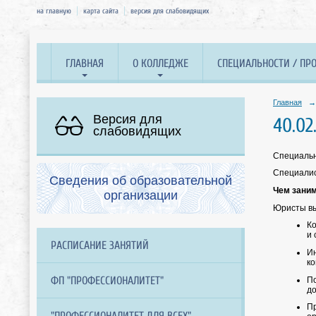
на главную
карта сайта
версия для слабовидящих
ГЛАВНАЯ
О КОЛЛЕДЖЕ
СПЕЦИАЛЬНОСТИ / ПР
Главная
→
Версия для
40.0
слабовидящих
Специальн
Специалис
Сведения об образовательной
Чем зани
организации
Юристы вы
Ко
и 
РАСПИСАНИЕ ЗАНЯТИЙ
Ин
ко
ФП "ПРОФЕССИОНАЛИТЕТ"
П
до
Пр
"ПРОФЕССИОНАЛИТЕТ ДЛЯ ВСЕХ"