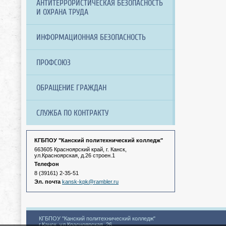
АНТИТЕРРОРИСТИЧЕСКАЯ БЕЗОПАСНОСТЬ
И ОХРАНА ТРУДА
ИНФОРМАЦИОННАЯ БЕЗОПАСНОСТЬ
ПРОФСОЮЗ
ОБРАЩЕНИЕ ГРАЖДАН
СЛУЖБА ПО КОНТРАКТУ
КГБПОУ "Канский политехнический колледж"
663605 Красноярский край, г. Канск,
ул.Красноярская, д.26 строен.1
Телефон
8 (39161) 2-35-51
Эл. почта
kansk-kpk@rambler.ru
КГБПОУ "Канский политехнический колледж"
г.Канск, ул.Красноярская, 26