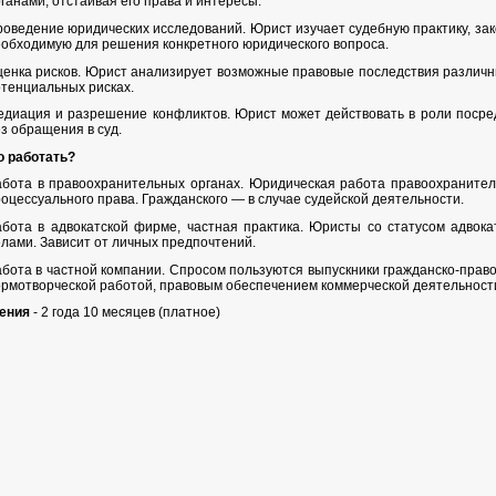
ганами, отстаивая его права и интересы.
оведение юридических исследований. Юрист изучает судебную практику, зак
обходимую для решения конкретного юридического вопроса.
енка рисков. Юрист анализирует возможные правовые последствия различн
тенциальных рисках.
диация и разрешение конфликтов. Юрист может действовать в роли посред
з обращения в суд.
о работать?
бота в правоохранительных органах. Юридическая работа правоохранителе
оцессуального права. Гражданского — в случае судейской деятельности.
абота в адвокатской фирме, частная практика. Юристы со статусом адвок
лами. Зависит от личных предпочтений.
бота в частной компании. Спросом пользуются выпускники гражданско-прав
рмотворческой работой, правовым обеспечением коммерческой деятельност
ения
- 2 года 10 месяцев (платное)