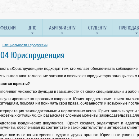
ОФЕССИИ
ДПО
АБИТУРИЕНТУ
СТУДЕНТУ
ПРЕПОДА
Специальности / профессии
2.04 Юриспруденция
ость «Юриспруденция» подходит тем, кто желает обеспечивать соблюдение п
ты выполняют толкование законов и оказывают юридическую помощь своим кл
маются юристы?
полняют множество функций в зависимости от своих специализаций и рабочи
нсультирование по правовым вопросам. Юрист предоставляет клиентам экс
ситуациям, помогая им понимать свои права, обязанности и возможные посл
терпретация законодательных и нормативных актов. Юрист анализирует и т
нкретных ситуациях. Он разъясняет сложные моменты законодательства для 
одготовка юридических документов. Юрист создает, редактирует и адапти
кументы, обеспечивая их соответствие законодательству и интересам клиент
едставительство интересов в судах и других органах. Юрист выступает в 