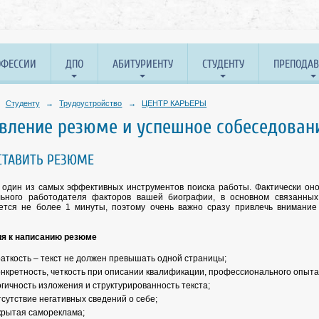
ОФЕССИИ
ДПО
АБИТУРИЕНТУ
СТУДЕНТУ
ПРЕПОДА
Студенту
→
Трудоустройство
→
ЦЕНТР КАРЬЕРЫ
авление резюме и успешное собеседован
СТАВИТЬ РЕЗЮМЕ
один из самых эффективных инструментов поиска работы. Фактически оно
льного работодателя факторов вашей биографии, в основном связанны
ется не более 1 минуты, поэтому очень важно сразу привлечь внимание 
ия к написанию резюме
аткость – текст не должен превышать одной страницы;
нкретность, четкость при описании квалификации, профессионального опыта,
гичность изложения и структурированность текста;
сутствие негативных сведений о себе;
крытая самореклама;