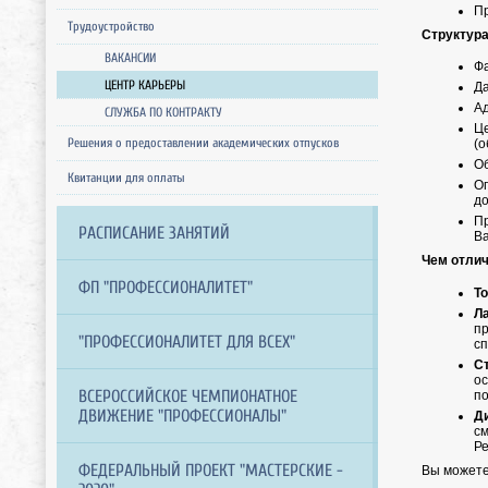
Пр
Трудоустройство
Структура
ВАКАНСИИ
Фа
ЦЕНТР КАРЬЕРЫ
Да
Ад
СЛУЖБА ПО КОНТРАКТУ
Це
Решения о предоставлении академических отпусков
(о
Об
Квитанции для оплаты
Оп
до
Пр
РАСПИСАНИЕ ЗАНЯТИЙ
Ва
Чем отли
ФП "ПРОФЕССИОНАЛИТЕТ"
То
Л
п
"ПРОФЕССИОНАЛИТЕТ ДЛЯ ВСЕХ"
сп
С
о
ВСЕРОССИЙСКОЕ ЧЕМПИОНАТНОЕ
по
ДВИЖЕНИЕ "ПРОФЕССИОНАЛЫ"
Д
с
Ре
ФЕДЕРАЛЬНЫЙ ПРОЕКТ "МАСТЕРСКИЕ -
Вы можете