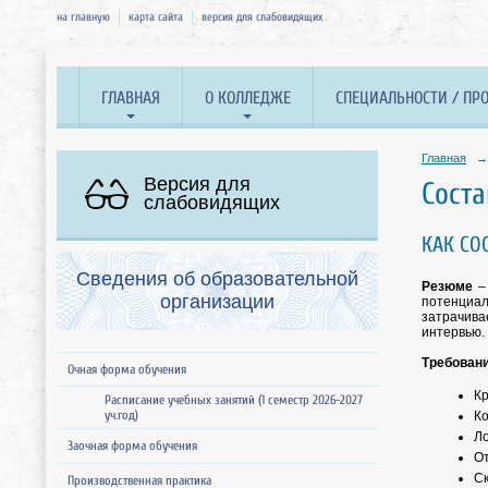
на главную
карта сайта
версия для слабовидящих
ГЛАВНАЯ
О КОЛЛЕДЖЕ
СПЕЦИАЛЬНОСТИ / ПР
Главная
→
Версия для
Сост
слабовидящих
КАК СО
Сведения об образовательной
Резюме
– 
организации
потенциа
затрачива
интервью.
Требован
Очная форма обучения
Кр
Расписание учебных занятий (1 семестр 2026-2027
уч.год)
Ко
Ло
Заочная форма обучения
От
С
Производственная практика