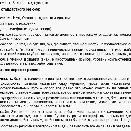
езентабельность документа.
 стандартного резюме:
милия, Имя, Отчество, адрес (с индексом)
та и место рождения
рес, телефон (с кодом города)
ль составления резюме: на какую должность претендуете, характер желае
бычный, сменный)
разование: годы обучения, вуз, факультет, специальность – в хронологическ
ыт работы (в обратном хронологическом порядке, с указанием дат, мест ра
стижений используйте такие слова, как развил, сэкономил, повысил, создал, 
очие умения и знания (знание иностранных языков, уровень компьютерной
шу ценность в глазах работодателя).
чается хорошее резюме
чность.
Все, что изложено в резюме, соответствует заявленной должности и 
аконичность.
Резюме занимает одну страницу. Даже, если занимаете
рофессиональный путь – долог, все равно это можно уместить на одной 
ектакля. Главное – заинтересовать, все остальное можно изложить при лично
труктурированность.
Когда резюме написано сплошным текстом, без акцентов
сновные моменты, начинаешь испытывать сомнение, может ли человек
следовательно и логично излагать мысли.
изайн
. Это не значит, что там должно быть много рамочек и символов. Как
мывается и затрудняет чтение. Лучше «играть» со шрифтом – выделяя до
зюме должно быть таким, чтобы его можно было читать, не напрягаясь. Не де
 составить резюме в электронном виде и разместить его на сайтах в разделе