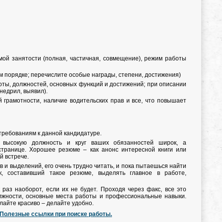
мой занятости (полная, частичная, совмещение), режим работы
ом порядке; перечислите особые награды, степени, достижения)
боты, должностей, основных функций и достижений; при описании
внедрил, выявил).
 грамотности, наличие водительских прав и все, что повышает
требованиям к данной кандидатуре.
 высокую должность и круг ваших обязанностей широк, а
странице. Хорошее резюме – как анонс интересной книги или
й встрече.
 и выделений, его очень трудно читать, и пока пытаешься найти
, составивший такое резюме, выделять главное в работе,
 раз наоборот, если их не будет. Проходя через факс, все это
лжности, основные места работы и профессиональные навыки.
лайте красиво – делайте удобно.
Полезные ссылки при поиске работы.