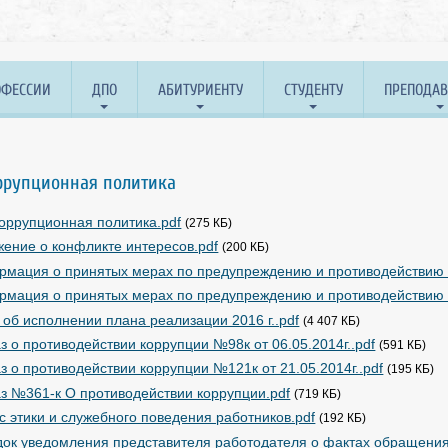
ОФЕССИИ
ДПО
АБИТУРИЕНТУ
СТУДЕНТУ
ПРЕПОДА
ррупционная политика
оррупционная политика.pdf
(275 КБ)
ение о конфликте интересов.pdf
(200 КБ)
мация о принятых мерах по предупреждению и противодействию к
мация о принятых мерах по предупреждению и противодействию ко
 об исполнении плана реализации 2016 г..pdf
(4 407 КБ)
з о противодействии коррупции №98к от 06.05.2014г..pdf
(591 КБ)
з о противодействии коррупции №121к от 21.05.2014г..pdf
(195 КБ)
з №361-к О противодействии коррупции.pdf
(719 КБ)
с этики и служебного поведения работников.pdf
(192 КБ)
ок уведомления представителя работодателя о фактах обращения