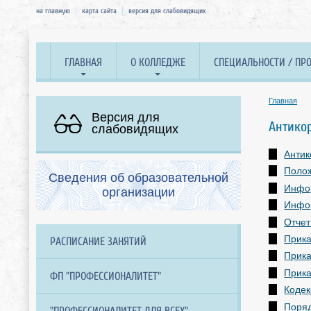
на главную
карта сайта
версия для слабовидящих
ГЛАВНАЯ
О КОЛЛЕДЖЕ
СПЕЦИАЛЬНОСТИ / ПР
Главная
Версия для
Антико
слабовидящих
Антик
Полож
Сведения об образовательной
Инфор
организации
Инфор
Отчет
Прика
РАСПИСАНИЕ ЗАНЯТИЙ
Прика
Прика
ФП "ПРОФЕССИОНАЛИТЕТ"
Кодек
Поряд
"ПРОФЕССИОНАЛИТЕТ ДЛЯ ВСЕХ"