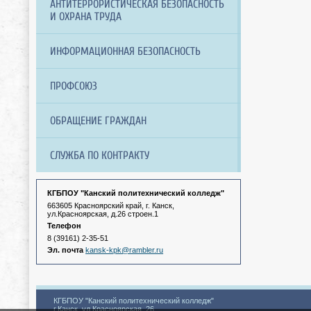
АНТИТЕРРОРИСТИЧЕСКАЯ БЕЗОПАСНОСТЬ
И ОХРАНА ТРУДА
ИНФОРМАЦИОННАЯ БЕЗОПАСНОСТЬ
ПРОФСОЮЗ
ОБРАЩЕНИЕ ГРАЖДАН
СЛУЖБА ПО КОНТРАКТУ
КГБПОУ "Канский политехнический колледж"
663605 Красноярский край, г. Канск,
ул.Красноярская, д.26 строен.1
Телефон
8 (39161) 2-35-51
Эл. почта
kansk-kpk@rambler.ru
КГБПОУ "Канский политехнический колледж"
г.Канск, ул.Красноярская, 26