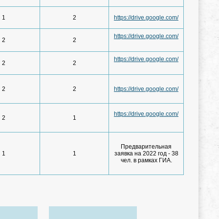
1
2
https://drive.google.com/
https://drive.google.com/
2
2
https://drive.google.com/
2
2
2
2
https://drive.google.com/
https://drive.google.com/
2
1
Предварительная
1
1
заявка на 2022 год - 38
чел. в рамках ГИА.