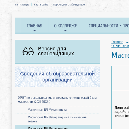
на главную
карта сайта
версия для слабовидящих
ГЛАВНАЯ
О КОЛЛЕДЖЕ
СПЕЦИАЛЬНОСТИ / ПР
Главная
→
ОТЧЕТ по и
Версия для
слабовидящих
Маст
Сведения об образовательной
организации
ОТЧЕТ по использованию материально-технической базы
мастерских (2021-2022г.)
Доля раб
Мастерская №1 Мехатроника
задейст
типов (в
Мастерская №2 Лабораторный химический
анализ
Мастерская №3 Производство