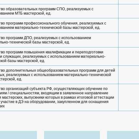
тво образовательных программ СПО, реализуемых с
ованием МТБ мастерской, ед.
тво программ профессионального обучения, реализуемых с
ованием материально-технической базы мастерской, ед.
тво программ ДПО, реализуемых с использованием
ьно-технической базы мастерской, ед.
тво программ повышения квалификации и переподготовки
 и служащих, реализуемых с использованием материально-
кой базы мастерской, ед.
тво дополнительных общеобразовательных программ для детей
лых, реализуемых с использованием материально-технической
терской, ед.
тво организаций субъекта РФ, осуществляющих обучение по
иям / специальностям, входящим в заявленное направление
 мастерских, выпускники которых в рамках итоговой аттестации
 участие в ДЭ на оборудовании, закупленном для оснащения
ких