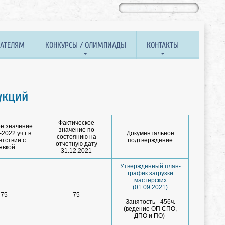
ВАТЕЛЯМ
КОНКУРСЫ / ОЛИМПИАДЫ
КОНТАКТЫ
укций
Фактическое
е значение
значение по
2022 уч.г в
Документальное
состоянию на
етствии с
подтверждение
отчетную дату
явкой
31.12.2021
Утвержденный план-
график загрузки
мастерских
(01.09.2021)
75
75
Занятость - 456ч.
(ведение ОП СПО,
ДПО и ПО)