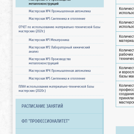
металлоконструкций
Количес
Мастерская №4 Промышленная автоматика
использ
Мастерская №5 Сантехника и отопление
Количес
использ
ОТЧЕТ по использованию материально-технической базы
мастерских (2021г.)
Количес
Мастерская №1 Мехатроника
материал
Мастерская №2 Лабораторный химический
Количес
анализ
рабочих
техничес
Мастерская №3 Производство
металлоконструкций
Количес
Мастерская №4 Промышленная автоматика
и взрос
базы мас
Мастерская №5 Сантехника и отопление
Количес
ПЛАН использования материально-технической базы
професс
мастерских (2020г.)
создания
приняли
мастерс
РАСПИСАНИЕ ЗАНЯТИЙ
ФП "ПРОФЕССИОНАЛИТЕТ"