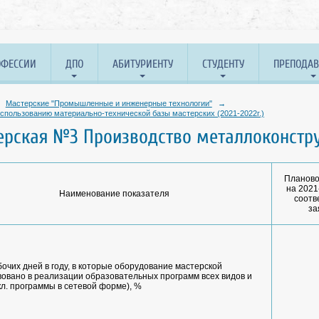
ОФЕССИИ
ДПО
АБИТУРИЕНТУ
СТУДЕНТУ
ПРЕПОДА
Мастерские "Промышленные и инженерные технологии"
→
спользованию материально-технической базы мастерских (2021-2022г.)
ерская №3 Производство металлоконстр
Планово
на 2021-
Наименование показателя
соотв
за
очих дней в году, в которые оборудование мастерской
вовано в реализации образовательных программ всех видов и
кл. программы в сетевой форме), %