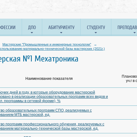
ОФЕССИИ
ДПО
АБИТУРИЕНТУ
СТУДЕНТУ
ПРЕПОДА
Мастерские "Промышленные и инженерные технологии"
→
спользованию материально-технической базы мастерских (2021г.)
ерская №1 Мехатроника
Планово
Наименование показателя
уч.г в
очих дней в году, в которые оборудование мастерской
овано в реализации образовательных программ всех видов и
кл. программы в сетевой форме), %
тво образовательных программ СПО, реализуемых с
ванием МТБ мастерской, ед.
тво программ профессионального обучения, реализуемых с
ванием материально-технической базы мастерской, ед.