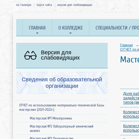
на главную
карта сайта
версия для слабовидящих
ГЛАВНАЯ
О КОЛЛЕДЖЕ
СПЕЦИАЛЬНОСТИ / ПР
Главная
→
ОТЧЕТ по и
Версия для
слабовидящих
Маст
Сведения об образовательной
организации
Доля раб
задейств
типов (в
ОТЧЕТ по использованию материально-технической базы
мастерских (2021-2022г.)
Количес
использо
Мастерская №1 Мехатроника
Количес
Мастерская №2 Лабораторный химический
использо
анализ
Мастерская №3 Производство