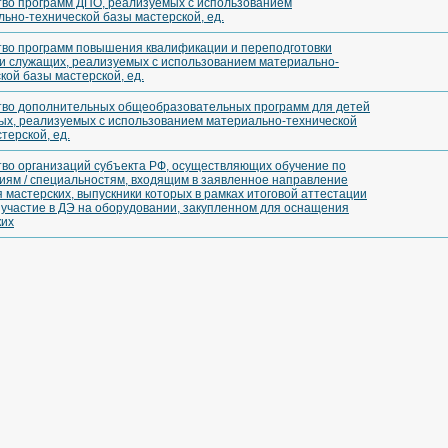
тво программ ДПО, реализуемых с использованием
ьно-технической базы мастерской, ед.
тво программ повышения квалификации и переподготовки
 и служащих, реализуемых с использованием материально-
кой базы мастерской, ед.
тво дополнительных общеобразовательных программ для детей
ых, реализуемых с использованием материально-технической
терской, ед.
тво организаций субъекта РФ, осуществляющих обучение по
иям / специальностям, входящим в заявленное направление
 мастерских, выпускники которых в рамках итоговой аттестации
участие в ДЭ на оборудовании, закупленном для оснащения
ких