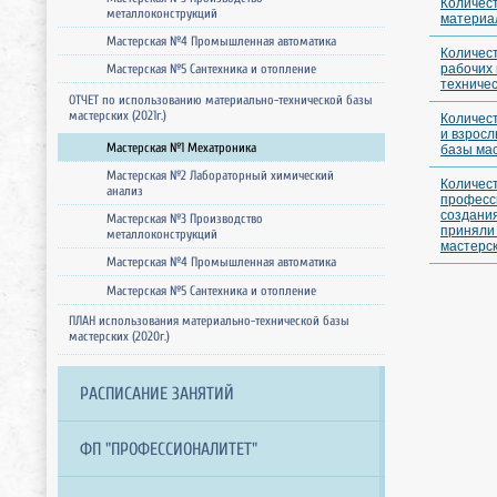
Количес
металлоконструкций
материал
Мастерская №4 Промышленная автоматика
Количес
рабочих
Мастерская №5 Сантехника и отопление
техничес
ОТЧЕТ по использованию материально-технической базы
мастерских (2021г.)
Количес
и взросл
Мастерская №1 Мехатроника
базы мас
Мастерская №2 Лабораторный химический
Количес
анализ
професс
создания
Мастерская №3 Производство
приняли 
металлоконструкций
мастерс
Мастерская №4 Промышленная автоматика
Мастерская №5 Сантехника и отопление
ПЛАН использования материально-технической базы
мастерских (2020г.)
РАСПИСАНИЕ ЗАНЯТИЙ
ФП "ПРОФЕССИОНАЛИТЕТ"