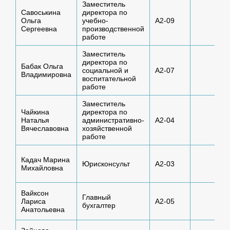
Заместитель
Савоськина
директора по
8
Ольга
учебно-
А2-09
k
Сергеевна
производственной
работе
Заместитель
директора по
8
Бабак Ольга
социальной и
А2-07
Владимировна
k
воспитательной
работе
Заместитель
Чайкина
директора по
8
Наталья
административно-
А2-04
k
Вячеславовна
хозяйственной
работе
8
Кадач Марина
Юрисконсульт
А2-03
Михайловна
k
Вайксон
8
Главный
Лариса
А2-05
бухгалтер
k
Анатольевна