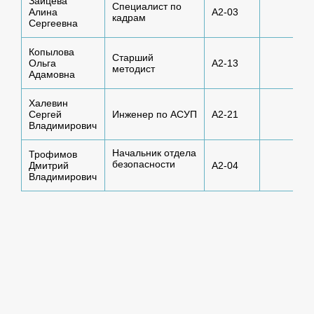
Зайцева
8
Специалист по
Алина
А2-03
кадрам
k
Сергеевна
Копылова
8
Старший
Ольга
А2-13
методист
m
Адамовна
Халевин
8
Сергей
Инженер по АСУП
А2-21
k
Владимирович
Начальник отдела
Трофимов
8
безопасности
Дмитрий
А2-04
k
Владимирович