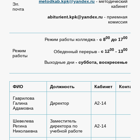
metodkab.kpk@yandex.ru
- методический
Эл.
кабинет
почта
abiturient.kpk@yandex.ru
- приемная
комиссия
00
00
Режим работы колледжа -
с 8
до 17
00
00
Режим
Обеденный перерыв -
с 12
- 13
работы
Выходные дни
- суббота, воскресенье
ФИО
Должность
Кабинет
Контактн
Гаврилова
8
Галина
Директор
А2-14
k
Адамовна
Шевелева
Заместитель
8
Регина
директора по
А2-14
k
Николаевна
учебной работе