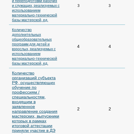
и переподготовки рабочих
и служащих, реализуемых с
3
3
использованием
материально-технической
базы мастерской, ед.
Количество
дополнительных
общеобразовательных
программ для детей и
4
4
взрослых, реализуемых с
использованием
материально-технической
базы мастерской, ед.
Количество
организаций субъекта
РФ, осуществляющих
обучение по
профессиям /
специальностям,
входящим в
заявленное
2
2
направление создания
мастерских, выпускники
которых в рамках
итоговой аттестации
приняли участие в ДЭ