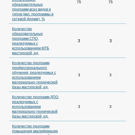
75
75
образовательных
программ всех видов и
типов (вкл. программы в
сетевой форме), %
Количество
образовательных
программ СПО,
3
3
реализуемых с
использованием МТБ
мастерской, ед.
Количество программ
профессионального
обучения, реализуемых с
3
3
использованием
материально-технической
базы мастерской, ед.
Количество программ ДПО,
реализуемых с
использованием
3
3
материально-технической
базы мастерской, ед.
Количество программ
повышения квалификации