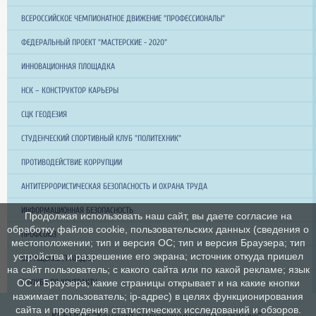
ВСЕРОССИЙСКОЕ ЧЕМПИОНАТНОЕ ДВИЖЕНИЕ "ПРОФЕССИОНАЛЫ"
ФЕДЕРАЛЬНЫЙ ПРОЕКТ "МАСТЕРСКИЕ - 2020"
ИННОВАЦИОННАЯ ПЛОЩАДКА
НСК – КОНСТРУКТОР КАРЬЕРЫ
СЦК ГЕОДЕЗИЯ
СТУДЕНЧЕСКИЙ СПОРТИВНЫЙ КЛУБ "ПОЛИТЕХНИК"
ПРОТИВОДЕЙСТВИЕ КОРРУПЦИИ
АНТИТЕРРОРИСТИЧЕСКАЯ БЕЗОПАСНОСТЬ И ОХРАНА ТРУДА
ИНФОРМАЦИОННАЯ БЕЗОПАСНОСТЬ
Продолжая использовать наш сайт, вы даете согласие на
обработку файлов cookie, пользовательских данных (сведения о
ПРОФСОЮЗ
местоположении; тип и версия ОС; тип и версия Браузера; тип
устройства и разрешение его экрана; источник откуда пришел
ОБРАЩЕНИЕ ГРАЖДАН
на сайт пользователь; с какого сайта или по какой рекламе; язык
ОС и Браузера; какие страницы открывает и на какие кнопки
СЛУЖБА ПО КОНТРАКТУ
нажимает пользователь; ip-адрес) в целях функционирования
сайта и проведения статистических исследований и обзоров.