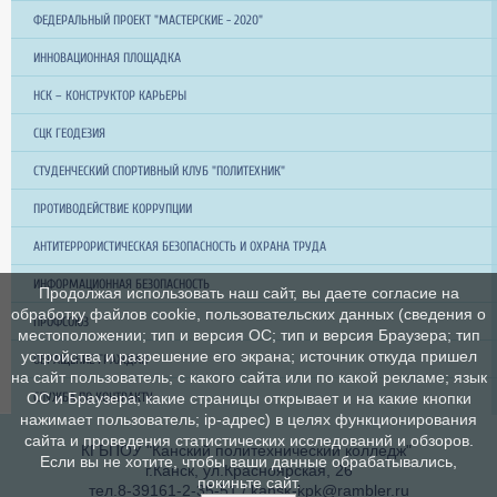
ФЕДЕРАЛЬНЫЙ ПРОЕКТ "МАСТЕРСКИЕ - 2020"
ИННОВАЦИОННАЯ ПЛОЩАДКА
НСК – КОНСТРУКТОР КАРЬЕРЫ
СЦК ГЕОДЕЗИЯ
СТУДЕНЧЕСКИЙ СПОРТИВНЫЙ КЛУБ "ПОЛИТЕХНИК"
ПРОТИВОДЕЙСТВИЕ КОРРУПЦИИ
АНТИТЕРРОРИСТИЧЕСКАЯ БЕЗОПАСНОСТЬ И ОХРАНА ТРУДА
ИНФОРМАЦИОННАЯ БЕЗОПАСНОСТЬ
Продолжая использовать наш сайт, вы даете согласие на
обработку файлов cookie, пользовательских данных (сведения о
ПРОФСОЮЗ
местоположении; тип и версия ОС; тип и версия Браузера; тип
устройства и разрешение его экрана; источник откуда пришел
ОБРАЩЕНИЕ ГРАЖДАН
на сайт пользователь; с какого сайта или по какой рекламе; язык
СЛУЖБА ПО КОНТРАКТУ
ОС и Браузера; какие страницы открывает и на какие кнопки
нажимает пользователь; ip-адрес) в целях функционирования
сайта и проведения статистических исследований и обзоров.
КГБПОУ "Канский политехнический колледж"
Если вы не хотите, чтобы ваши данные обрабатывались,
г.Канск, ул.Красноярская, 26
покиньте сайт.
тел.8-39161-2-35-51 / kansk-kpk@rambler.ru