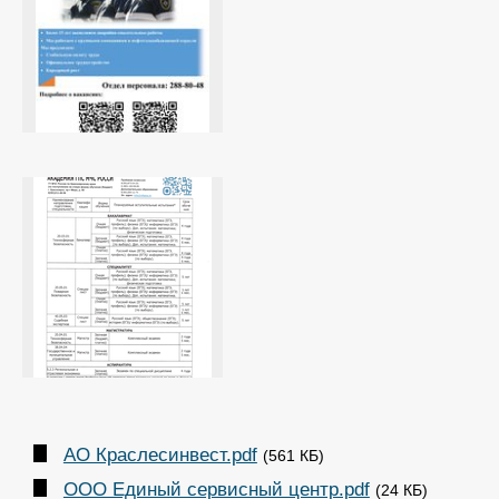
АО Краслесинвест.pdf
(561 КБ)
ООО Единый сервисный центр.pdf
(24 КБ)