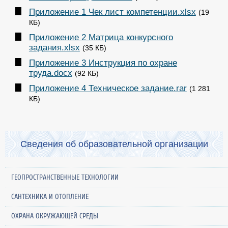
Приложение 1 Чек лист компетенции.xlsx
(19
КБ)
Приложение 2 Матрица конкурсного
задания.xlsx
(35 КБ)
Приложение 3 Инструкция по охране
труда.docx
(92 КБ)
Приложение 4 Техническое задание.rar
(1 281
КБ)
Сведения об образовательной организации
ГЕОПРОСТРАНСТВЕННЫЕ ТЕХНОЛОГИИ
САНТЕХНИКА И ОТОПЛЕНИЕ
ОХРАНА ОКРУЖАЮЩЕЙ СРЕДЫ