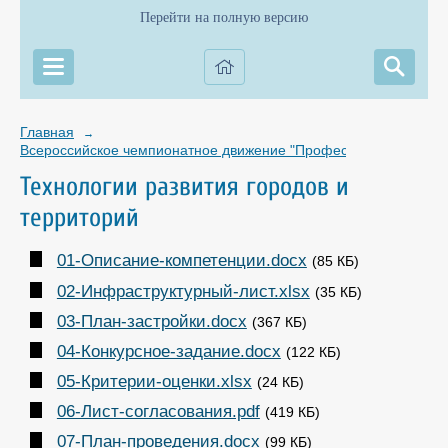
Перейти на полную версию
Главная
→
Всероссийское чемпионатное движение "Профессионалы"
Технологии развития городов и
территорий
01-Описание-компетенции.docx
(85 КБ)
02-Инфраструктурный-лист.xlsx
(35 КБ)
03-План-застройки.docx
(367 КБ)
04-Конкурсное-задание.docx
(122 КБ)
05-Критерии-оценки.xlsx
(24 КБ)
06-Лист-согласования.pdf
(419 КБ)
07-План-проведения.docx
(99 КБ)