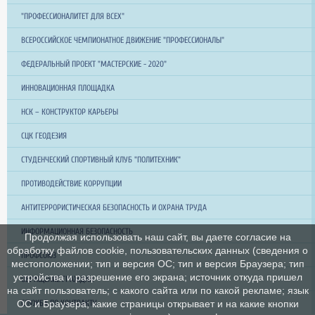
"ПРОФЕССИОНАЛИТЕТ ДЛЯ ВСЕХ"
ВСЕРОССИЙСКОЕ ЧЕМПИОНАТНОЕ ДВИЖЕНИЕ "ПРОФЕССИОНАЛЫ"
ФЕДЕРАЛЬНЫЙ ПРОЕКТ "МАСТЕРСКИЕ - 2020"
ИННОВАЦИОННАЯ ПЛОЩАДКА
НСК – КОНСТРУКТОР КАРЬЕРЫ
СЦК ГЕОДЕЗИЯ
СТУДЕНЧЕСКИЙ СПОРТИВНЫЙ КЛУБ "ПОЛИТЕХНИК"
ПРОТИВОДЕЙСТВИЕ КОРРУПЦИИ
АНТИТЕРРОРИСТИЧЕСКАЯ БЕЗОПАСНОСТЬ И ОХРАНА ТРУДА
ИНФОРМАЦИОННАЯ БЕЗОПАСНОСТЬ
Продолжая использовать наш сайт, вы даете согласие на
обработку файлов cookie, пользовательских данных (сведения о
ПРОФСОЮЗ
местоположении; тип и версия ОС; тип и версия Браузера; тип
устройства и разрешение его экрана; источник откуда пришел
ОБРАЩЕНИЕ ГРАЖДАН
на сайт пользователь; с какого сайта или по какой рекламе; язык
ОС и Браузера; какие страницы открывает и на какие кнопки
СЛУЖБА ПО КОНТРАКТУ