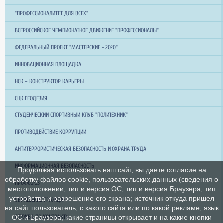
"ПРОФЕССИОНАЛИТЕТ ДЛЯ ВСЕХ"
ВСЕРОССИЙСКОЕ ЧЕМПИОНАТНОЕ ДВИЖЕНИЕ "ПРОФЕССИОНАЛЫ"
ФЕДЕРАЛЬНЫЙ ПРОЕКТ "МАСТЕРСКИЕ - 2020"
ИННОВАЦИОННАЯ ПЛОЩАДКА
НСК – КОНСТРУКТОР КАРЬЕРЫ
СЦК ГЕОДЕЗИЯ
СТУДЕНЧЕСКИЙ СПОРТИВНЫЙ КЛУБ "ПОЛИТЕХНИК"
ПРОТИВОДЕЙСТВИЕ КОРРУПЦИИ
АНТИТЕРРОРИСТИЧЕСКАЯ БЕЗОПАСНОСТЬ И ОХРАНА ТРУДА
ИНФОРМАЦИОННАЯ БЕЗОПАСНОСТЬ
Продолжая использовать наш сайт, вы даете согласие на
обработку файлов cookie, пользовательских данных (сведения о
ПРОФСОЮЗ
местоположении; тип и версия ОС; тип и версия Браузера; тип
устройства и разрешение его экрана; источник откуда пришел
ОБРАЩЕНИЕ ГРАЖДАН
на сайт пользователь; с какого сайта или по какой рекламе; язык
СЛУЖБА ПО КОНТРАКТУ
ОС и Браузера; какие страницы открывает и на какие кнопки