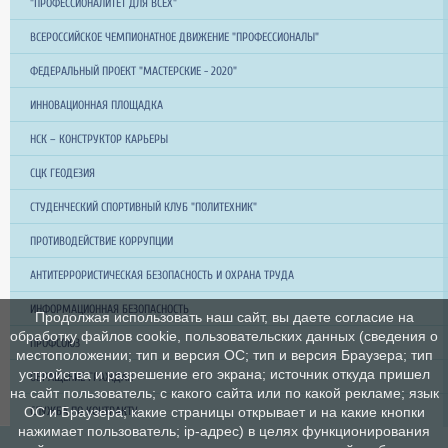
"ПРОФЕССИОНАЛИТЕТ ДЛЯ ВСЕХ"
ВСЕРОССИЙСКОЕ ЧЕМПИОНАТНОЕ ДВИЖЕНИЕ "ПРОФЕССИОНАЛЫ"
ФЕДЕРАЛЬНЫЙ ПРОЕКТ "МАСТЕРСКИЕ - 2020"
ИННОВАЦИОННАЯ ПЛОЩАДКА
НСК – КОНСТРУКТОР КАРЬЕРЫ
СЦК ГЕОДЕЗИЯ
СТУДЕНЧЕСКИЙ СПОРТИВНЫЙ КЛУБ "ПОЛИТЕХНИК"
ПРОТИВОДЕЙСТВИЕ КОРРУПЦИИ
АНТИТЕРРОРИСТИЧЕСКАЯ БЕЗОПАСНОСТЬ И ОХРАНА ТРУДА
ИНФОРМАЦИОННАЯ БЕЗОПАСНОСТЬ
Продолжая использовать наш сайт, вы даете согласие на
обработку файлов cookie, пользовательских данных (сведения о
ПРОФСОЮЗ
местоположении; тип и версия ОС; тип и версия Браузера; тип
устройства и разрешение его экрана; источник откуда пришел
ОБРАЩЕНИЕ ГРАЖДАН
на сайт пользователь; с какого сайта или по какой рекламе; язык
СЛУЖБА ПО КОНТРАКТУ
ОС и Браузера; какие страницы открывает и на какие кнопки
нажимает пользователь; ip-адрес) в целях функционирования