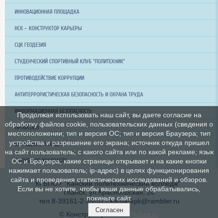
ИННОВАЦИОННАЯ ПЛОЩАДКА
НСК – КОНСТРУКТОР КАРЬЕРЫ
СЦК ГЕОДЕЗИЯ
СТУДЕНЧЕСКИЙ СПОРТИВНЫЙ КЛУБ "ПОЛИТЕХНИК"
ПРОТИВОДЕЙСТВИЕ КОРРУПЦИИ
АНТИТЕРРОРИСТИЧЕСКАЯ БЕЗОПАСНОСТЬ И ОХРАНА ТРУДА
ИНФОРМАЦИОННАЯ БЕЗОПАСНОСТЬ
Продолжая использовать наш сайт, вы даете согласие на
обработку файлов cookie, пользовательских данных (сведения о
ПРОФСОЮЗ
местоположении; тип и версия ОС; тип и версия Браузера; тип
устройства и разрешение его экрана; источник откуда пришел
ОБРАЩЕНИЕ ГРАЖДАН
на сайт пользователь; с какого сайта или по какой рекламе; язык
СЛУЖБА ПО КОНТРАКТУ
ОС и Браузера; какие страницы открывает и на какие кнопки
нажимает пользователь; ip-адрес) в целях функционирования
сайта и проведения статистических исследований и обзоров.
КГБПОУ "Канский политехнический колледж"
Если вы не хотите, чтобы ваши данные обрабатывались,
г.Канск, ул.Красноярская, 26
покиньте сайт.
тел.8-39161-2-35-51 / kansk-kpk@rambler.ru
Согласен
© Конструктор сайтов
Nubex.ru