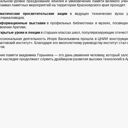
альном уровне празднование юбилея и увековечение памяти великого учен
 рамках памятных мероприятий на территории Красноярского края проходят:
ематические просветительские акции
в ведущих технических вузах р
атериаловедов;
нформационные выставки
в профильных библиотеках и музеях, посвяще
воении Арктики;
ткрытые уроки и лекции
в старших классах школ, популяризирующие отечест
ссиональная деятельность Игоря Васильевича прошла в ЦНИИ конструкцио
атовский институт». Благодаря его многолетнему руководству институт ста
ов.
ние памяти академика Горынина — это дань уважения человеку, который зал
ое наследие продолжает служить драйвером развития высоких технологий в Ар