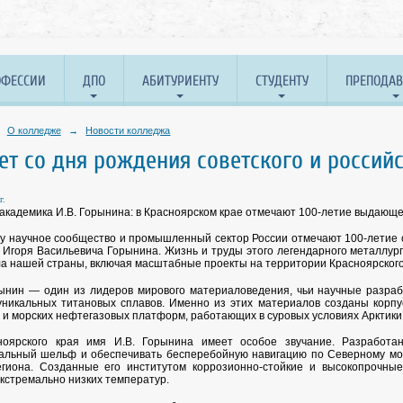
ОФЕССИИ
ДПО
АБИТУРИЕНТУ
СТУДЕНТУ
ПРЕПОДА
О колледже
→
Новости колледжа
ет со дня рождения советского и россий
г.
академика И.В. Горынина: в Красноярском крае отмечают 100-летие выдающ
ду научное сообщество и промышленный сектор России отмечают 100-летие с
 Игоря Васильевича Горынина. Жизнь и труды этого легендарного металлур
а нашей страны, включая масштабные проекты на территории Красноярского
ынин — один из лидеров мирового материаловедения, чьи научные разраб
уникальных титановых сплавов. Именно из этих материалов созданы корпу
 и морских нефтегазовых платформ, работающих в суровых условиях Арктики
ноярского края имя И.В. Горынина имеет особое звучание. Разработан
альный шельф и обеспечивать бесперебойную навигацию по Северному мор
гиона. Созданные его институтом коррозионно-стойкие и высокопрочны
экстремально низких температур.