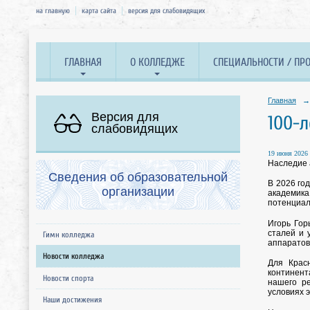
на главную
карта сайта
версия для слабовидящих
ГЛАВНАЯ
О КОЛЛЕДЖЕ
СПЕЦИАЛЬНОСТИ / ПР
Главная
→
Версия для
100-л
слабовидящих
19 июня 2026 
Наследие 
Сведения об образовательной
В 2026 го
организации
академика
потенциал
Игорь Гор
сталей и 
Гимн колледжа
аппаратов
Новости колледжа
Для Крас
континент
Новости спорта
нашего ре
условиях 
Наши достижения