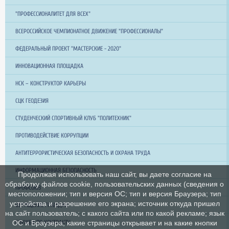
"ПРОФЕССИОНАЛИТЕТ ДЛЯ ВСЕХ"
ВСЕРОССИЙСКОЕ ЧЕМПИОНАТНОЕ ДВИЖЕНИЕ "ПРОФЕССИОНАЛЫ"
ФЕДЕРАЛЬНЫЙ ПРОЕКТ "МАСТЕРСКИЕ - 2020"
ИННОВАЦИОННАЯ ПЛОЩАДКА
НСК – КОНСТРУКТОР КАРЬЕРЫ
СЦК ГЕОДЕЗИЯ
СТУДЕНЧЕСКИЙ СПОРТИВНЫЙ КЛУБ "ПОЛИТЕХНИК"
ПРОТИВОДЕЙСТВИЕ КОРРУПЦИИ
АНТИТЕРРОРИСТИЧЕСКАЯ БЕЗОПАСНОСТЬ И ОХРАНА ТРУДА
ИНФОРМАЦИОННАЯ БЕЗОПАСНОСТЬ
Продолжая использовать наш сайт, вы даете согласие на
обработку файлов cookie, пользовательских данных (сведения о
ПРОФСОЮЗ
местоположении; тип и версия ОС; тип и версия Браузера; тип
устройства и разрешение его экрана; источник откуда пришел
ОБРАЩЕНИЕ ГРАЖДАН
на сайт пользователь; с какого сайта или по какой рекламе; язык
СЛУЖБА ПО КОНТРАКТУ
ОС и Браузера; какие страницы открывает и на какие кнопки