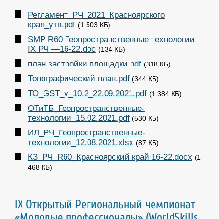
Регламент_РЧ_2021_Красноярского
края_утв.pdf
(1 503 КБ)
SMP R60 Геопространственные технологии
IX РЧ —16-22.doc
(134 КБ)
план застройки площадки.pdf
(318 КБ)
Топографический план.pdf
(344 КБ)
ТО_GST_v_10.2_22.09.2021.pdf
(1 384 КБ)
ОТиТБ_Геопространственные-
технологии_15.02.2021.pdf
(530 КБ)
ИЛ_РЧ_Геопространственные-
технологии_12.08.2021.xlsx
(87 КБ)
КЗ_РЧ_R60_Красноярский край 16-22.docx
(1
468 КБ)
IX Открытый Региональный чемпионат
«Молодые профессионалы» (WorldSkills