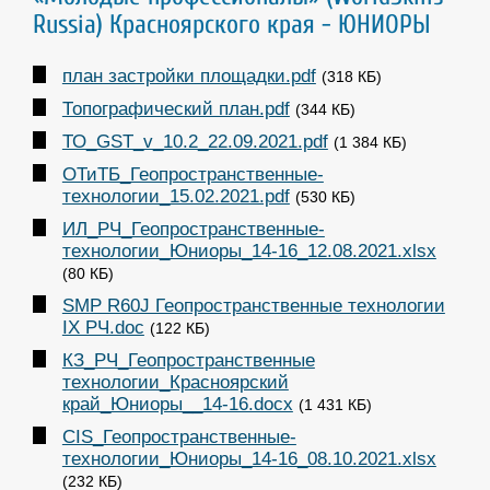
Russia) Красноярского края - ЮНИОРЫ
план застройки площадки.pdf
(318 КБ)
Топографический план.pdf
(344 КБ)
ТО_GST_v_10.2_22.09.2021.pdf
(1 384 КБ)
ОТиТБ_Геопространственные-
технологии_15.02.2021.pdf
(530 КБ)
ИЛ_РЧ_Геопространственные-
технологии_Юниоры_14-16_12.08.2021.xlsx
(80 КБ)
SMP R60J Геопространственные технологии
IX РЧ.doc
(122 КБ)
КЗ_РЧ_Геопространственные
технологии_Красноярский
край_Юниоры__14-16.docx
(1 431 КБ)
CIS_Геопространственные-
технологии_Юниоры_14-16_08.10.2021.xlsx
(232 КБ)