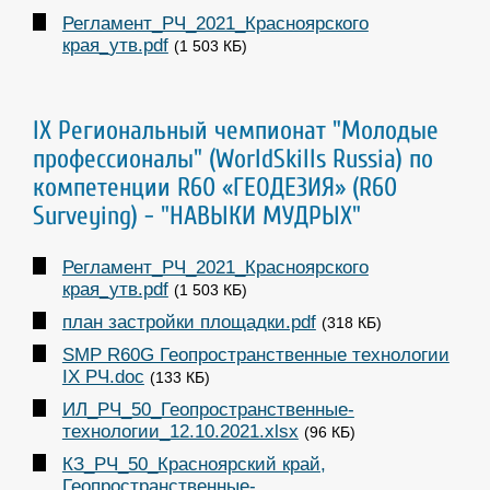
Регламент_РЧ_2021_Красноярского
края_утв.pdf
(1 503 КБ)
IX Региональный чемпионат "Молодые
профессионалы" (WorldSkills Russia) по
компетенции R60 «ГЕОДЕЗИЯ» (R60
Surveying) - "НАВЫКИ МУДРЫХ"
Регламент_РЧ_2021_Красноярского
края_утв.pdf
(1 503 КБ)
план застройки площадки.pdf
(318 КБ)
SMP R60G Геопространственные технологии
IX РЧ.doc
(133 КБ)
ИЛ_РЧ_50_Геопространственные-
технологии_12.10.2021.xlsx
(96 КБ)
КЗ_РЧ_50_Красноярский край,
Геопространственные-