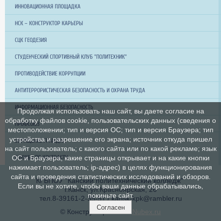
ИННОВАЦИОННАЯ ПЛОЩАДКА
НСК – КОНСТРУКТОР КАРЬЕРЫ
СЦК ГЕОДЕЗИЯ
СТУДЕНЧЕСКИЙ СПОРТИВНЫЙ КЛУБ "ПОЛИТЕХНИК"
ПРОТИВОДЕЙСТВИЕ КОРРУПЦИИ
АНТИТЕРРОРИСТИЧЕСКАЯ БЕЗОПАСНОСТЬ И ОХРАНА ТРУДА
ИНФОРМАЦИОННАЯ БЕЗОПАСНОСТЬ
Продолжая использовать наш сайт, вы даете согласие на
обработку файлов cookie, пользовательских данных (сведения о
ПРОФСОЮЗ
местоположении; тип и версия ОС; тип и версия Браузера; тип
устройства и разрешение его экрана; источник откуда пришел
ОБРАЩЕНИЕ ГРАЖДАН
на сайт пользователь; с какого сайта или по какой рекламе; язык
СЛУЖБА ПО КОНТРАКТУ
ОС и Браузера; какие страницы открывает и на какие кнопки
нажимает пользователь; ip-адрес) в целях функционирования
сайта и проведения статистических исследований и обзоров.
КГБПОУ "Канский политехнический колледж"
Если вы не хотите, чтобы ваши данные обрабатывались,
г.Канск, ул.Красноярская, 26
покиньте сайт.
тел.8-39161-2-35-51 / kansk-kpk@rambler.ru
Согласен
© Конструктор сайтов
Nubex.ru